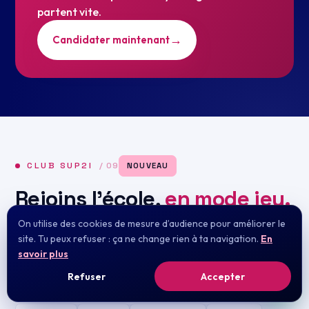
partent vite.
→
Candidater maintenant
CLUB SUP2I
/ 09
NOUVEAU
Rejoins
l’école
,
en mode jeu.
On utilise des cookies de mesure d’audience pour améliorer le
Crée ton compte gratuit, gagne des points à chaque
site. Tu peux refuser : ça ne change rien à ta navigation.
En
mission, débloque des badges, grimpe le classement et
savoir plus
remporte des goodies et le grand prix. Faire partie de
Refuser
Accepter
SUP2I commence ici.