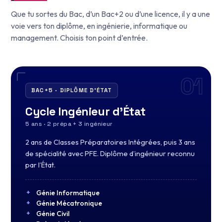
Que tu sortes du Bac, d’un Bac+2 ou d’une licence, il y a une
voie vers ton diplôme, en ingénierie, informatique ou
management. Choisis ton point d’entrée.
01
BAC+5 · DIPLÔME D’ÉTAT
→
Cycle Ingénieur d’État
WhatsApp ↗
+212 5 22 24 91 75
5 ans · 2 prépa + 3 ingénieur
2 ans de Classes Préparatoires Intégrées, puis 3 ans
de spécialité avec PFE. Diplôme d’ingénieur reconnu
par l’État.
Génie Informatique
Génie Mécatronique
Génie Civil