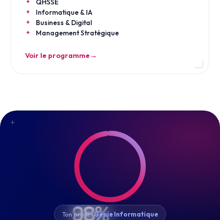
QHSSE
Informatique & IA
Business & Digital
Management Stratégique
Voir le programme
→
+
98%
Ton profil :
Génie Informatique