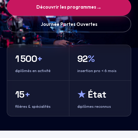
→
Découvrir les programmes
Journée Portes Ouvertes
1 500
+
92
%
diplômés en activité
insertion pro < 6 mois
15
+
★
État
filières & spécialités
diplômes reconnus