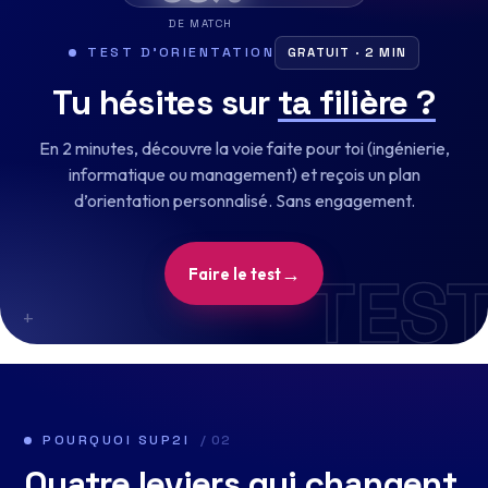
DE MATCH
TEST D’ORIENTATION
GRATUIT · 2 MIN
Tu hésites sur
ta filière ?
En 2 minutes, découvre la voie faite pour toi (ingénierie,
informatique ou management) et reçois un plan
d’orientation personnalisé. Sans engagement.
TES
→
Faire le test
+
POURQUOI SUP2I
/ 02
Quatre leviers qui
changent