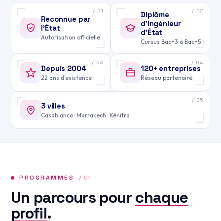
/ 01
/ 02
Diplôme
Reconnue par
d’Ingénieur
l’État
d’État
Autorisation officielle
Cursus Bac+3 à Bac+5
/ 03
/ 04
Depuis 2004
120+ entreprises
22 ans d’existence
Réseau partenaire
/ 05
3 villes
Casablanca · Marrakech · Kénitra
PROGRAMMES
/ 01
Un parcours pour
chaque
profil
.