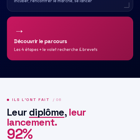
Incuber, rencontrer le marché, se lancer
→
Découvrir le parcours
Les 4 étapes + le volet recherche & brevets
ILS L’ONT FAIT
/ 06
Leur
diplôme
,
leur
lancement.
92%