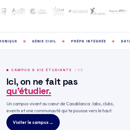
✳
✳
✳
GÉNIE CIVIL
PRÉPA INTÉGRÉE
DATA SCIENCE
CAMPUS & VIE ÉTUDIANTE
/ 03
Ici, on ne fait pas
qu’étudier.
Un campus vivant au cœur de Casablanca : labs, clubs,
events et une communauté qui te pousse vers le haut.
→
Visiter le campus